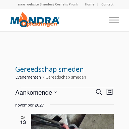
naar website Smederij Cornelis Pronk
Home
Contact
Gereedschap smeden
Evenementen
Gereedschap smeden
Evenementen
Evenemen
Evene
Aankomende
Zoeken
Lijst
weerg
Zoeken
Selecteer
navigat
november 2027
en
een
weergeve
datum.
ZA
navigatie
13