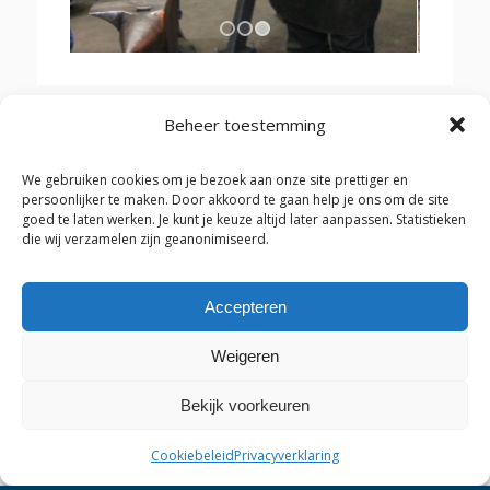
1
2
3
Beheer toestemming
Inleiding Smeden
We gebruiken cookies om je bezoek aan onze site prettiger en
persoonlijker te maken. Door akkoord te gaan help je ons om de site
goed te laten werken. Je kunt je keuze altijd later aanpassen. Statistieken
Smeden 1
die wij verzamelen zijn geanonimiseerd.
Smeden 2
Accepteren
Smeden 3
Weigeren
Gereedschap Smeden
Bekijk voorkeuren
Restauratiesmeden
Cookiebeleid
Privacyverklaring
Aanmeldformulier