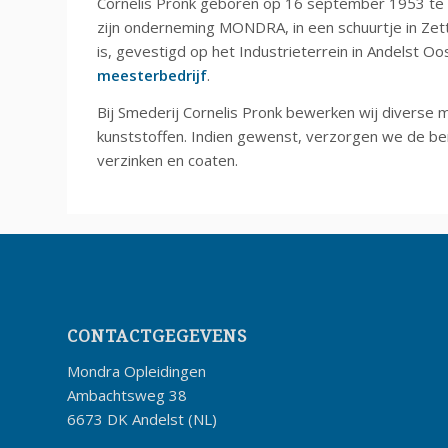
Cornelis Pronk geboren op 16 september 1953 te W
zijn onderneming MONDRA, in een schuurtje in Zett
is, gevestigd op het Industrieterrein in Andelst O
meesterbedrijf
.
Bij Smederij Cornelis Pronk bewerken wij diverse m
kunststoffen. Indien gewenst, verzorgen we de b
verzinken en coaten.
CONTACTGEGEVENS
Mondra Opleidingen
Ambachtsweg 38
6673 DK Andelst (NL)