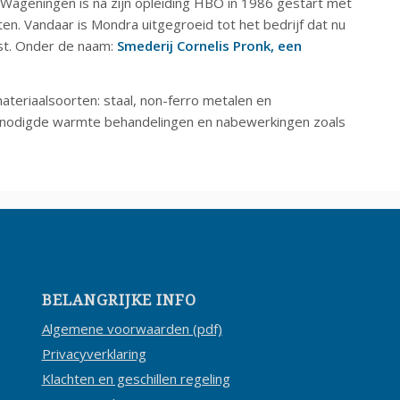
ageningen is na zijn opleiding HBO in 1986 gestart met
en. Vandaar is Mondra uitgegroeid tot het bedrijf dat nu
ost. Onder de naam:
Smederij Cornelis Pronk, een
ateriaalsoorten: staal, non-ferro metalen en
enodigde warmte behandelingen en nabewerkingen zoals
BELANGRIJKE INFO
Algemene voorwaarden (pdf)
Privacyverklaring
Klachten en geschillen regeling