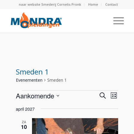
naar website Smederij Cornelis Pronk
Home
Contact
Smeden 1
Evenementen
Smeden 1
Evenementen
Evenemen
Evene
Aankomende
Zoeken
Lijst
weerg
Zoeken
Selecteer
navigat
april 2027
en
een
weergeve
datum.
ZA
navigatie
10