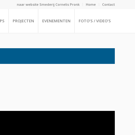
naar website Smederij Cornelis Pronk
Home
Contact
PS
PROJECTEN
EVENEMENTEN
FOTO’S / VIDEO’S