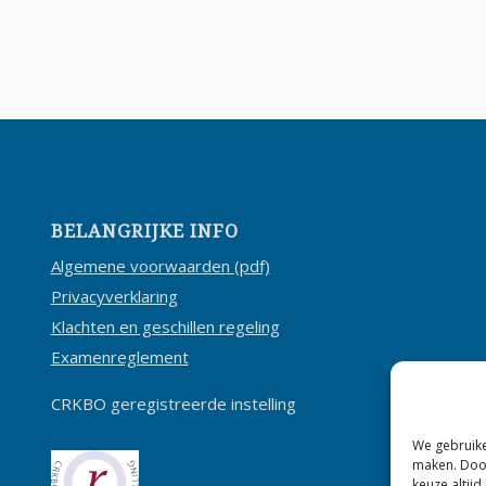
BELANGRIJKE INFO
Algemene voorwaarden (pdf)
Privacyverklaring
Klachten en geschillen regeling
Examenreglement
CRKBO geregistreerde instelling
We gebruike
maken. Door
keuze altijd