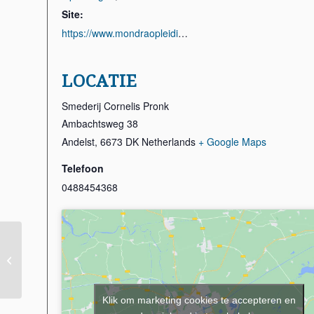
Site:
https://www.mondraopleidingen.nl/opleiding-smeden-2/
LOCATIE
Smederij Cornelis Pronk
Ambachtsweg 38
Andelst
,
6673 DK
Netherlands
+ Google Maps
Telefoon
0488454368
Opleiding Smeden 2
(3/4)
Klik om marketing cookies te accepteren en