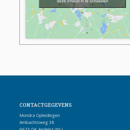
deze inhoud in te schakelen
CONTACTGEGEVENS
Mondra Opleidingen
Ambachtsweg 38
6673 DK Andelst (NL)