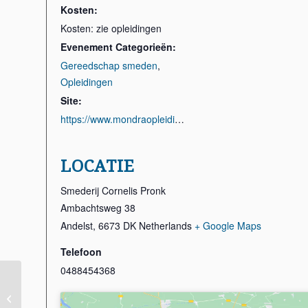
Kosten:
Kosten: zie opleidingen
Evenement Categorieën:
Gereedschap smeden
,
Opleidingen
Site:
https://www.mondraopleidingen.nl/gereedschap-smeden/
LOCATIE
Smederij Cornelis Pronk
Ambachtsweg 38
Andelst
,
6673 DK
Netherlands
+ Google Maps
Telefoon
0488454368
Workshop Mes
smeden (VOL)