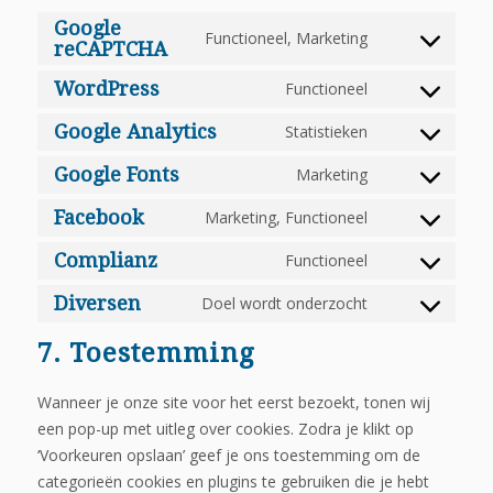
Google
Functioneel, Marketing
reCAPTCHA
Consent
to
WordPress
Functioneel
Consent
service
to
google-
Google Analytics
Statistieken
Consent
service
recaptcha
to
Google Fonts
Marketing
wordpress
Consent
service
to
Facebook
Marketing, Functioneel
google-
Consent
service
analytics
to
Complianz
Functioneel
google-
Consent
service
fonts
to
Diversen
Doel wordt onderzocht
facebook
Consent
service
to
7. Toestemming
complianz
service
diversen
Wanneer je onze site voor het eerst bezoekt, tonen wij
een pop-up met uitleg over cookies. Zodra je klikt op
‘Voorkeuren opslaan’ geef je ons toestemming om de
categorieën cookies en plugins te gebruiken die je hebt